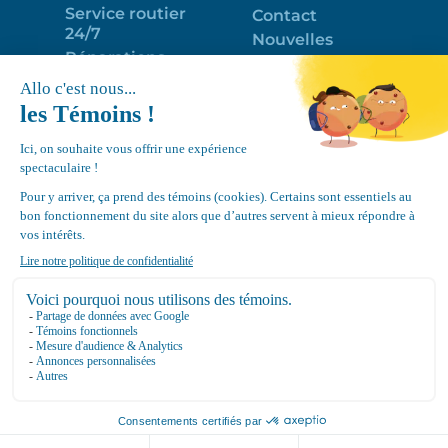
Service routier
Contact
24/7
Nouvelles
Réparations
Portail clients
Programme
Emploi
d’entretien
EN
Déneigement
Politique de
de toits
confidentialité
Équipements
Google
Review
4.7
Location Canvec © All Rights Reserved 2025.