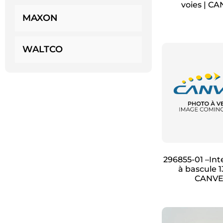
voies | C
MAXON
WALTCO
296855-01 –Int
à bascule 1
CANV