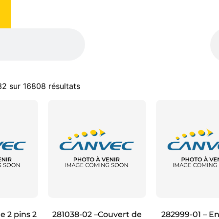
32 sur 16808 résultats
 2 pins 2
281038-02 –Couvert de
282999-01 – E