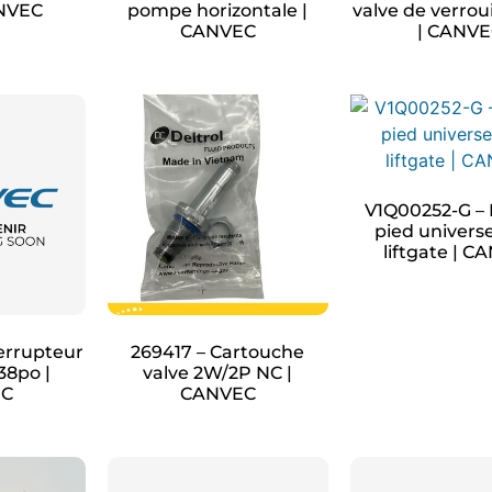
ANVEC
pompe horizontale |
valve de verroui
CANVEC
| CANV
V1Q00252-G –
pied universe
liftgate | 
errupteur
269417 – Cartouche
38po |
valve 2W/2P NC |
EC
CANVEC