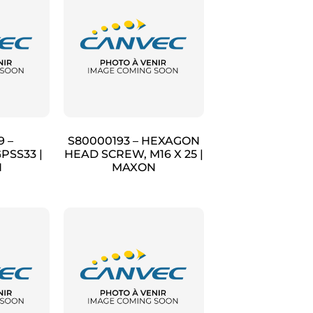
9 –
S80000193 – HEXAGON
PSS33 |
HEAD SCREW, M16 X 25 |
N
MAXON