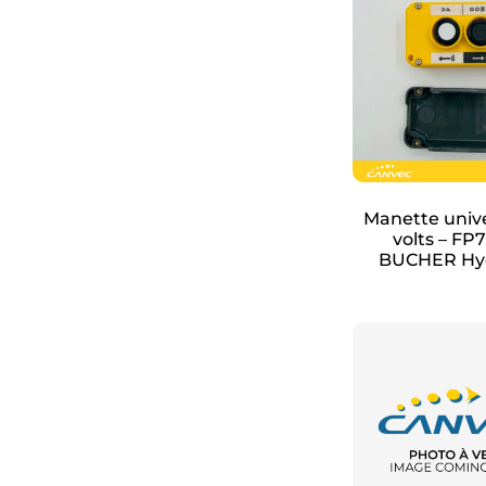
Manette unive
volts – FP
BUCHER Hyd