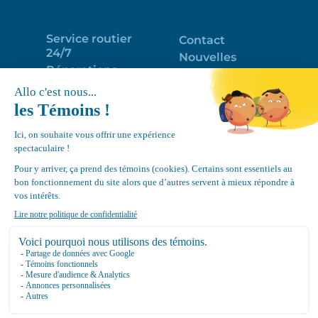
Service routier
Contact
24/7
Nouvelles
Réparations
Portail clients
Programme
Emploi
d’entretien
EN
Déneigement
Politique de
de toits
confidentialité
Équipements
Google
Review
4.7