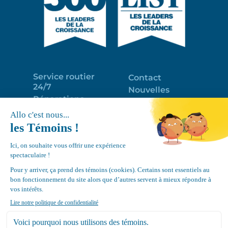
Service routier
Contact
24/7
Nouvelles
Réparations
Portail clients
Programme
Emploi
d’entretien
EN
Déneigement
Politique de
de toits
confidentialité
Équipements
Google
Review