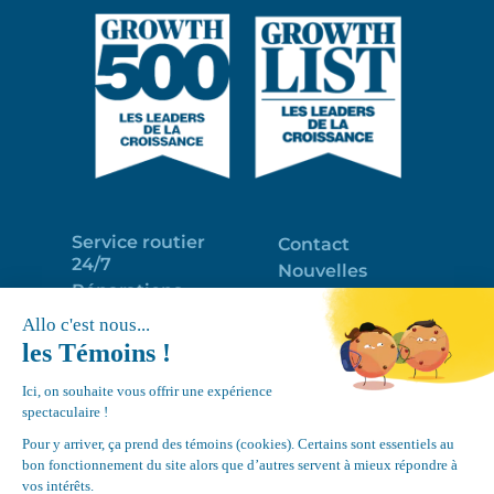
Service routier
Contact
24/7
Nouvelles
Réparations
Portail clients
Programme
Emploi
d’entretien
EN
Déneigement
Politique de
de toits
confidentialité
Équipements