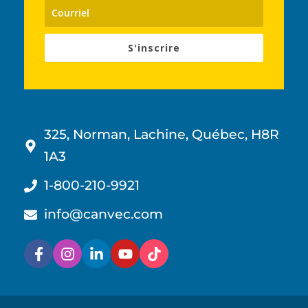
S'inscrire
325, Norman, Lachine, Québec, H8R
1A3
1-800-210-9921
info@canvec.com