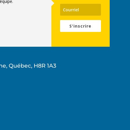
équipe.
S'inscrire
ne, Québec, H8R 1A3