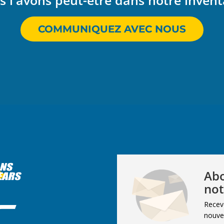
 l'avons peut-être dans notre invent
COMMUNIQUEZ AVEC NOUS
Abo
not
Recev
nouvel