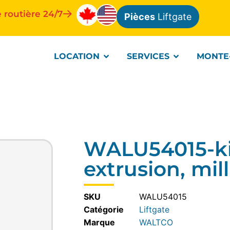
 routière 24/7
Pièces
Liftgate
LOCATION
SERVICES
MONTE
WALU54015-ki
extrusion, mil
SKU
WALU54015
Catégorie
Liftgate
WALTCO