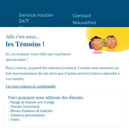
Service routier
Contact
24/7
Nouvelles
Réparations
Portail clients
Programme
Emploi
d’entretien
EN
Déneigement
Politique de
de toits
confidentialité
Équipements
Google
Review
4.7