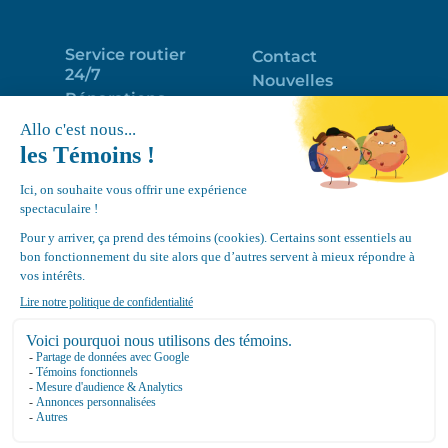
Service routier
Contact
24/7
Nouvelles
Réparations
Portail clients
Programme
Emploi
d’entretien
EN
Déneigement
Politique de
de toits
confidentialité
Équipements
Google
Review
4.7