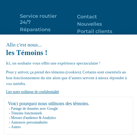
Service routier
Contact
24/7
Nouvelles
Réparations
Portail clients
Programme
Emploi
d’entretien
EN
Déneigement
Politique de
de toits
confidentialité
Équipements
Google
Review
4.7