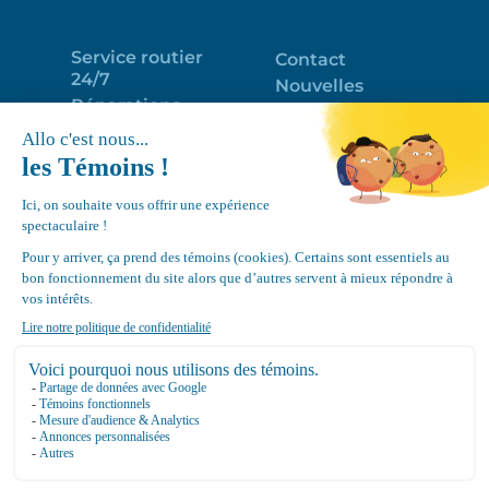
Service routier
Contact
24/7
Nouvelles
Réparations
Portail clients
Programme
Emploi
d’entretien
EN
Déneigement
Politique de
de toits
confidentialité
Équipements
Google
Review
4.7