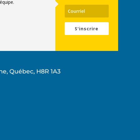
équipe.
S'inscrire
ne, Québec, H8R 1A3