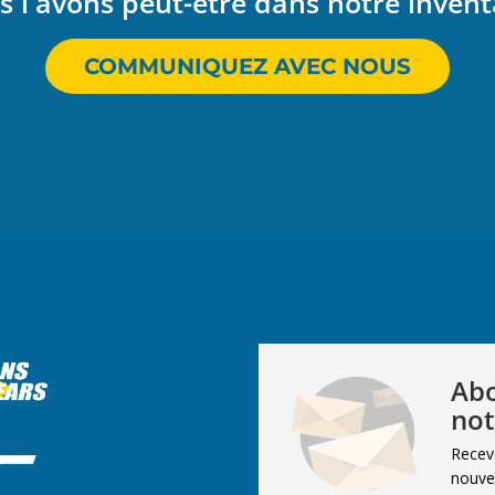
 l'avons peut-être dans notre invent
COMMUNIQUEZ AVEC NOUS
Abo
not
Recev
nouvel