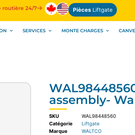
 routière 24/7
Pièces
Liftgate
ION
SERVICES
MONTE CHARGES
CANV
WAL98448560
assembly- Wa
SKU
WAL98448560
Catégorie
Liftgate
WALTCO