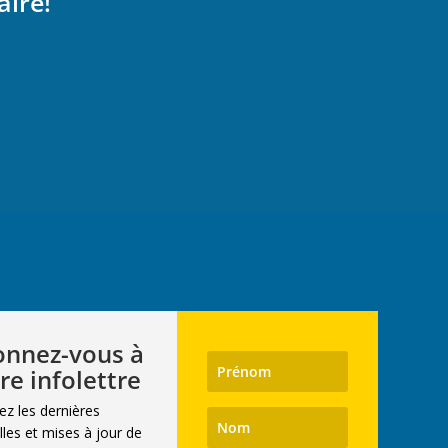
aire!
nnez-vous à
re infolettre
ez les dernières
les et mises à jour de