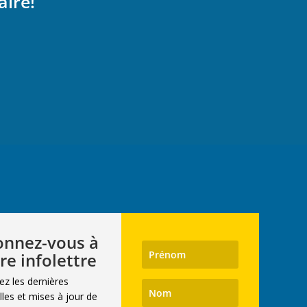
aire!
nnez-vous à
re infolettre
ez les dernières
les et mises à jour de