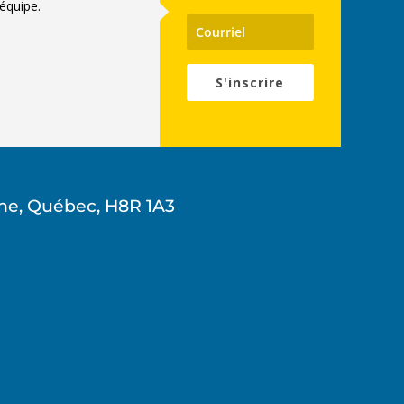
équipe.
S'inscrire
ne, Québec, H8R 1A3