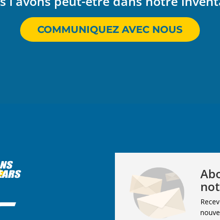
 l'avons peut-être dans notre invent
COMMUNIQUEZ AVEC NOUS
Abo
not
Recev
nouvel