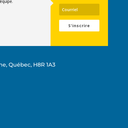
équipe.
S'inscrire
ne, Québec, H8R 1A3