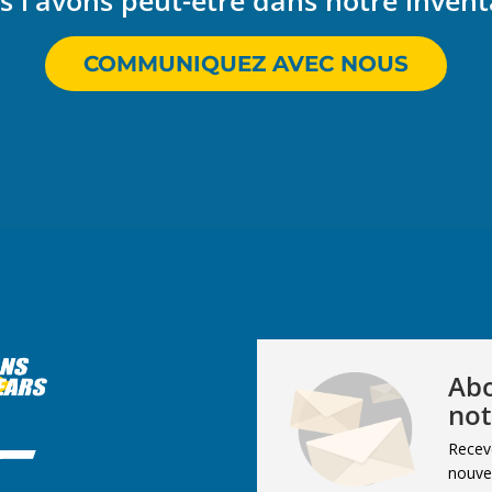
 l'avons peut-être dans notre invent
COMMUNIQUEZ AVEC NOUS
Abo
not
Recev
nouvel