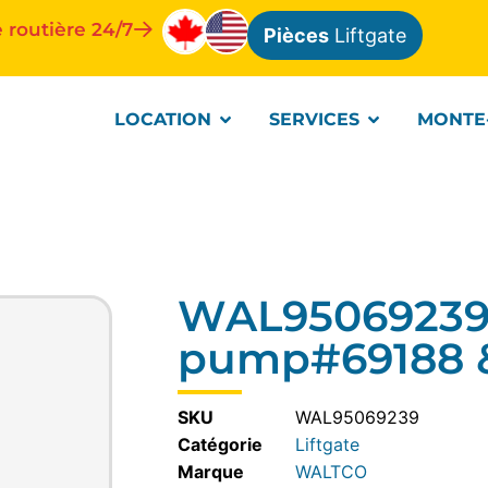
 routière 24/7
Pièces
Liftgate
LOCATION
SERVICES
MONTE
WAL95069239-k
pump#69188 &
SKU
WAL95069239
Catégorie
Liftgate
WALTCO