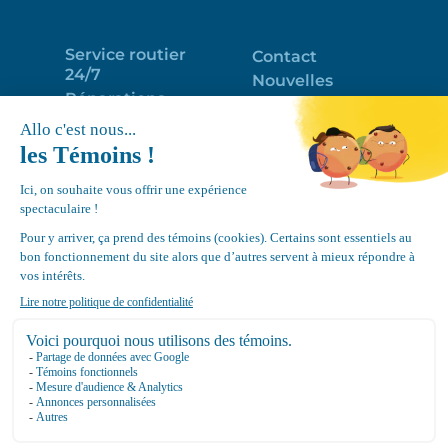
Service routier
Contact
24/7
Nouvelles
Réparations
Portail clients
Programme
Emploi
d’entretien
EN
Déneigement
Politique de
de toits
confidentialité
Équipements
Google
Review
4.7