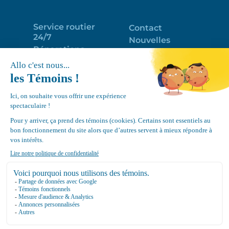
Service routier
Contact
24/7
Nouvelles
Réparations
Portail clients
Programme
Emploi
d’entretien
EN
Déneigement
Politique de
de toits
confidentialité
Équipements
Google
Review
4.7