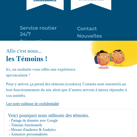
Service routier
Contact
24/7
Nouvelles
Réparations
Portail clients
Programme
Emploi
d’entretien
EN
Déneigement
Politique de
de toits
confidentialité
Équipements
Google
Review
4.7