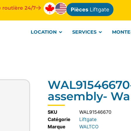
 routière 24/7
Pièces
Liftgate
LOCATION
SERVICES
MONTE
WAL91546670
assembly- Wa
SKU
WAL91546670
Catégorie
Liftgate
WALTCO