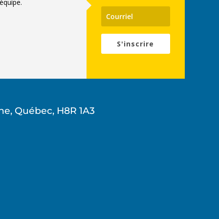
équipe.
S'inscrire
ne, Québec, H8R 1A3