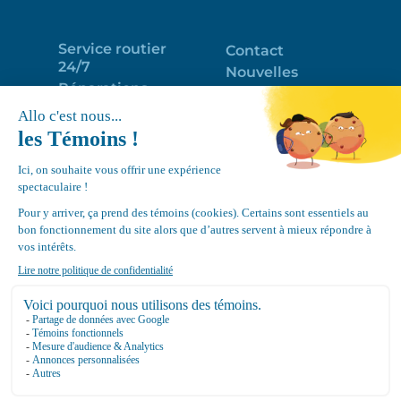
Service routier
Contact
24/7
Nouvelles
Réparations
Portail clients
Programme
Emploi
d’entretien
EN
Déneigement
Politique de
de toits
confidentialité
Équipements
Google
Review
4.7