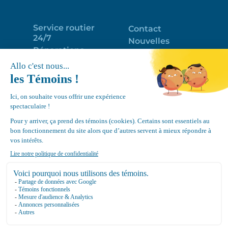
Service routier
Contact
24/7
Nouvelles
Réparations
Portail clients
Programme
Emploi
d’entretien
EN
Déneigement
Politique de
de toits
confidentialité
Équipements
Google
Review
4.7