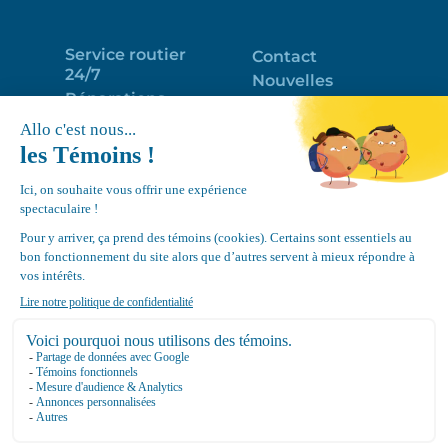
Service routier
Contact
24/7
Nouvelles
Réparations
Portail clients
Programme
Emploi
d’entretien
EN
Déneigement
Politique de
de toits
confidentialité
Équipements
Google
Review
4.7