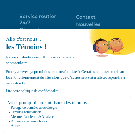
Service routier
Contact
24/7
Nouvelles
Réparations
Portail clients
Programme
Emploi
d’entretien
EN
Déneigement
Politique de
de toits
confidentialité
Équipements
Google
Review
4.7