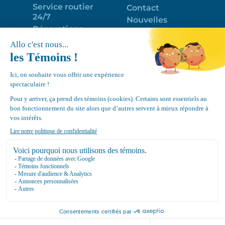
Service routier
Contact
24/7
Nouvelles
Réparations
Portail clients
Programme
Emploi
d’entretien
EN
Déneigement
Politique de
de toits
confidentialité
Équipements
Google
Review
4.7
Location Canvec © All Rights Reserved 2025.