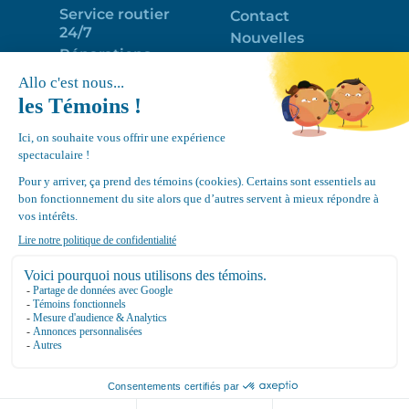
Service routier
Contact
24/7
Nouvelles
Réparations
Portail clients
Programme
Emploi
d’entretien
EN
Déneigement
Politique de
de toits
confidentialité
Équipements
Google
Review
4.7
Location Canvec © All Rights Reserved 2025.