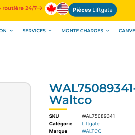
 routière 24/7
Pièces
Liftgate
ION
SERVICES
MONTE CHARGES
CANV
WAL75089341-b
Waltco
SKU
WAL75089341
Catégorie
Liftgate
WALTCO