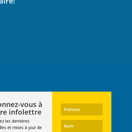
aire!
nnez-vous à
re infolettre
ez les dernières
les et mises à jour de