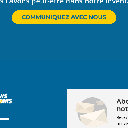
 l'avons peut-être dans notre invent
COMMUNIQUEZ AVEC NOUS
Abo
not
Recev
nouvel