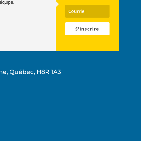
équipe.
S'inscrire
ne, Québec, H8R 1A3