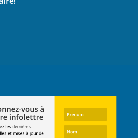
aire!
nnez-vous à
re infolettre
ez les dernières
les et mises à jour de