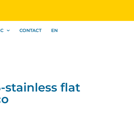
EC
CONTACT
EN
tainless flat
co