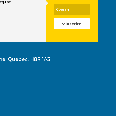
équipe.
S'inscrire
ne, Québec, H8R 1A3