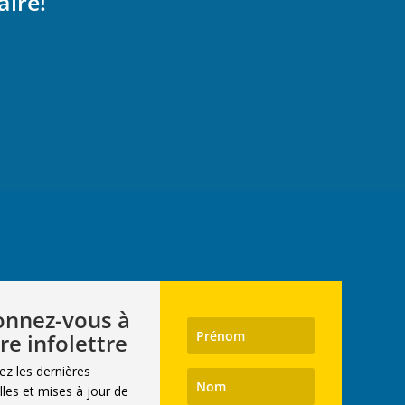
aire!
nnez-vous à
re infolettre
ez les dernières
les et mises à jour de