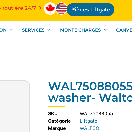
 routière 24/7
Pièces
Liftgate
ION
SERVICES
MONTE CHARGES
CANV
WAL75088055-s
washer- Walt
SKU
WAL75088055
Catégorie
Liftgate
WALTCO