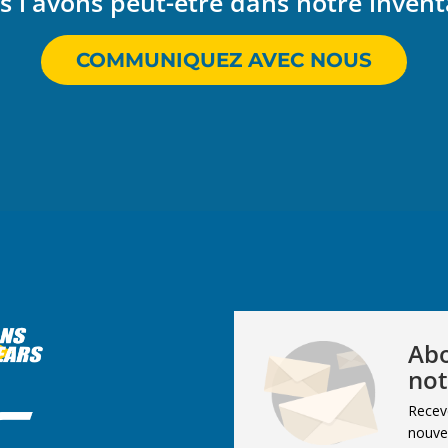
 l'avons peut-être dans notre invent
COMMUNIQUEZ AVEC NOUS
Abo
not
Recev
nouvel