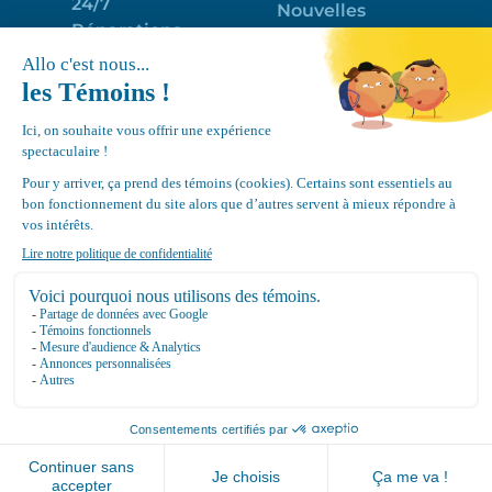
24/7
Nouvelles
Réparations
Portail clients
Programme
Emploi
d’entretien
EN
Déneigement
Politique de
de toits
confidentialité
Équipements
Google
Review
4.7
Location Canvec © All Rights Reserved 2025.