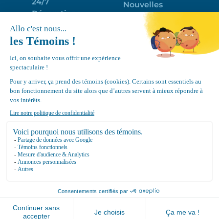
24/7
Nouvelles
Réparations
Portail clients
Programme
Emploi
d’entretien
EN
Déneigement
Politique de
de toits
confidentialité
Équipements
Google
Review
4.7
Location Canvec © All Rights Reserved 2025.