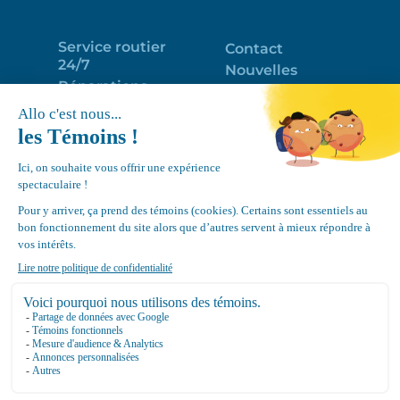
Service routier
Contact
24/7
Nouvelles
Réparations
Portail clients
Programme
Emploi
d’entretien
EN
Déneigement
Politique de
de toits
confidentialité
Équipements
Google
Review
4.7