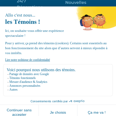
24/7
Nouvelles
Réparations
Portail clients
Programme
Emploi
d’entretien
EN
Déneigement
Politique de
de toits
confidentialité
Équipements
Google
Review
4.7
Location Canvec © All Rights Reserved 2025.