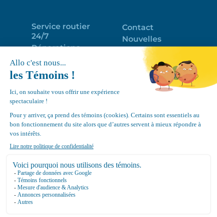
Service routier
Contact
24/7
Nouvelles
Réparations
Portail clients
Programme
Emploi
d’entretien
EN
Déneigement
Politique de
de toits
confidentialité
Équipements
Google
Review
4.7