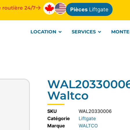
 routière 24/7
Pièces
Liftgate
LOCATION
SERVICES
MONTE
WAL20330006-
Waltco
SKU
WAL20330006
Catégorie
Liftgate
WALTCO