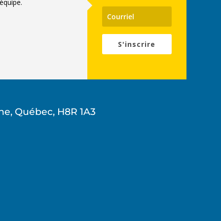
équipe.
S'inscrire
ne, Québec, H8R 1A3