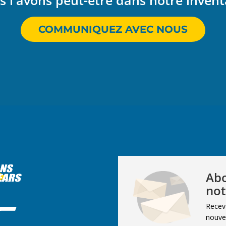
 l'avons peut-être dans notre invent
COMMUNIQUEZ AVEC NOUS
Abo
not
Recev
nouvel