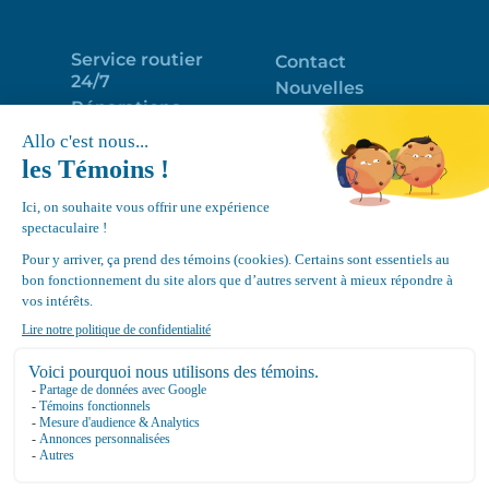
Service routier
Contact
24/7
Nouvelles
Réparations
Portail clients
Programme
Emploi
d’entretien
EN
Déneigement
Politique de
de toits
confidentialité
Équipements
Google
Review
4.7