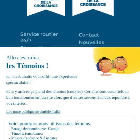
Service routier
Contact
24/7
Nouvelles
Réparations
Portail clients
Programme
Emploi
d’entretien
EN
Déneigement
Politique de
de toits
confidentialité
Équipements
Google
Review
4.7