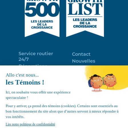
Service routier
Contact
24/7
Nouvelles
Réparations
Portail clients
Programme
Emploi
d’entretien
EN
Déneigement
Politique de
de toits
confidentialité
Équipements
Google