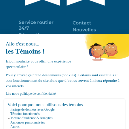
Service routier
Contact
24/7
Nouvelles
Réparations
Portail clients
Programme
Emploi
d’entretien
EN
Déneigement
Politique de
de toits
confidentialité
Équipements
Google
Review
4.7