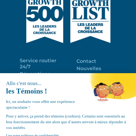
Service routier
Contact
24/7
Nouvelles
Réparations
Portail clients
Programme
Emploi
d’entretien
EN
Déneigement
Politique de
de toits
confidentialité
Équipements
Google