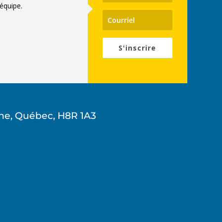
équipe.
S'inscrire
ne, Québec, H8R 1A3