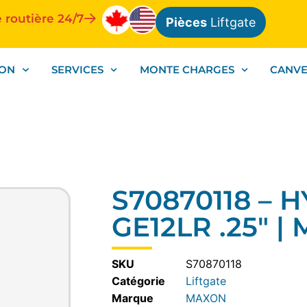
 routière 24/7
Pièces
Liftgate
ION
SERVICES
MONTE CHARGES
CANV
S70870118 – 
GE12LR .25″ 
SKU
S70870118
Catégorie
Liftgate
MAXON