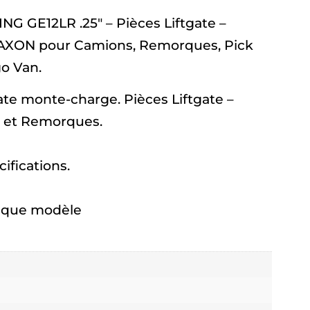
G GE12LR .25″ – Pièces Liftgate –
XON pour Camions, Remorques, Pick
o Van.
ate monte-charge. Pièces Liftgate –
 et Remorques.
fications.
haque modèle