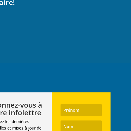
aire!
nnez-vous à
re infolettre
ez les dernières
les et mises à jour de