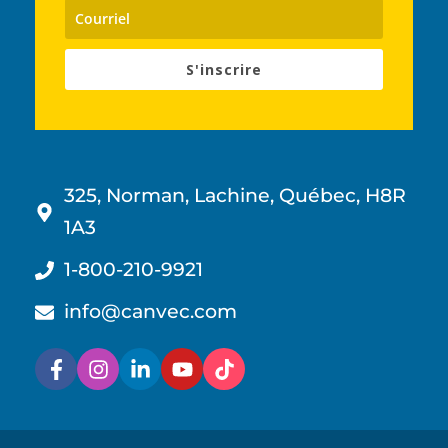
S'inscrire
325, Norman, Lachine, Québec, H8R
1A3
1-800-210-9921
info@canvec.com