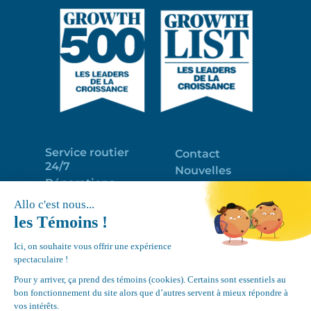
Service routier
Contact
24/7
Nouvelles
Réparations
Portail clients
Programme
Emploi
d’entretien
EN
Déneigement
Politique de
de toits
confidentialité
Équipements