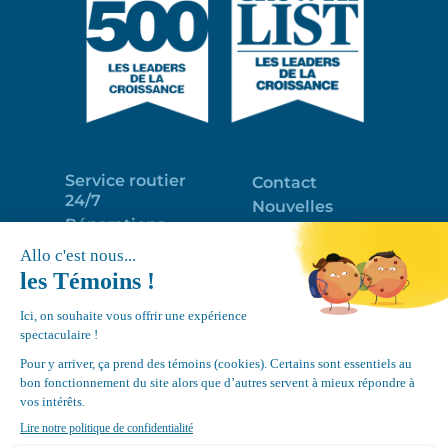
Service routier
Contact
24/7
Nouvelles
Réparations
Portail clients
Programme
Emploi
d’entretien
EN
Déneigement
Politique de
de toits
confidentialité
Équipements
Google