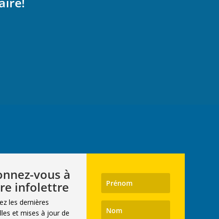
aire!
nnez-vous à
re infolettre
ez les dernières
les et mises à jour de