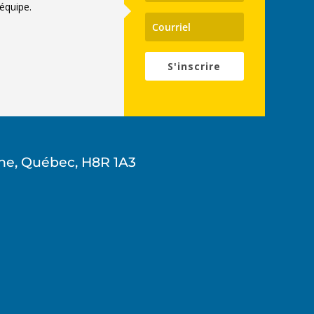
équipe.
S'inscrire
ne, Québec, H8R 1A3