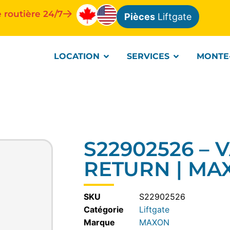
 routière 24/7
Pièces
Liftgate
LOCATION
SERVICES
MONTE
S22902526 – 
RETURN | MA
SKU
S22902526
Catégorie
Liftgate
MAXON