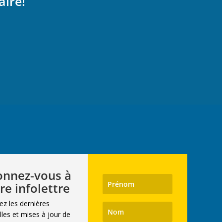
aire!
nnez-vous à
re infolettre
ez les dernières
les et mises à jour de