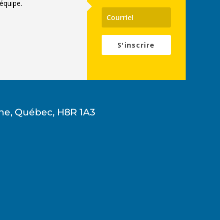
équipe.
S'inscrire
ne, Québec, H8R 1A3