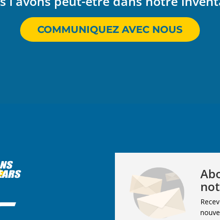
 l'avons peut-être dans notre invent
COMMUNIQUEZ AVEC NOUS
Abo
not
Recev
nouvel