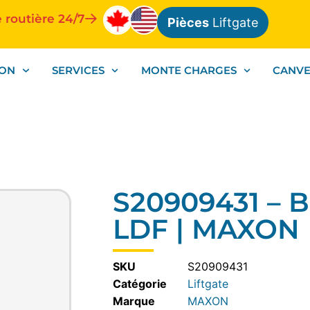
 routière 24/7
Pièces
Liftgate
ION
SERVICES
MONTE CHARGES
CANV
S20909431 – 
LDF | MAXON
SKU
S20909431
Catégorie
Liftgate
MAXON