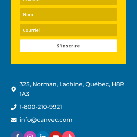
S'inscrire
325, Norman, Lachine, Québec, H8R
1A3
1-800-210-9921
info@canvec.com