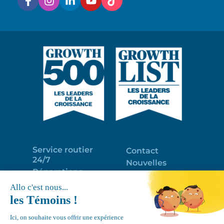
Service routier
Contact
24/7
Nouvelles
Réparations
Portail clients
Programme
Emploi
d’entretien
EN
Déneigement
Politique de
de toits
confidentialité