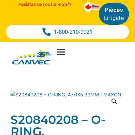
Assistance routière 24/7
Pièces
Liftgate
1-800-210-9921
S20840208 – O-
RING,