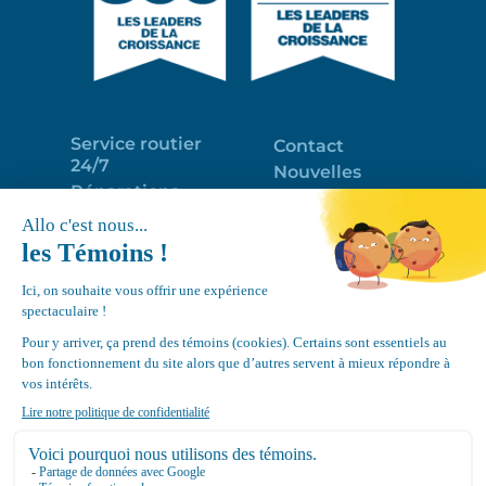
Service routier
Contact
24/7
Nouvelles
Réparations
Portail clients
Programme
Emploi
d’entretien
EN
Déneigement
Politique de
de toits
confidentialité
Équipements
Google
Review
4.7