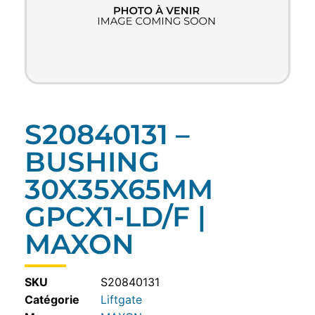
S20840131 –
BUSHING
30X35X65MM
GPCX1-LD/F |
MAXON
SKU
S20840131
Catégorie
Liftgate