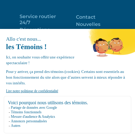
Service routier
Contact
24/7
Nouvelles
Réparations
Portail clients
Programme
Emploi
d’entretien
EN
Déneigement
Politique de
de toits
confidentialité
Équipements
Google
Review
4.7