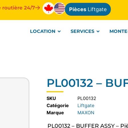
 routière 24/7
Pièces
Liftgate
LOCATION
SERVICES
MONTE
PL00132 – BU
SKU
PL00132
Catégorie
Liftgate
MAXON
PL00132 – BUFFER ASSY – Pi