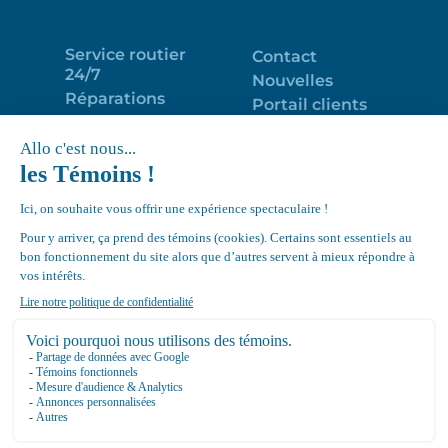
Service routier
Contact
24/7
Nouvelles
Réparations
Portail clients
Programme
Emploi
d’entretien
EN
Déneigement
Politique de
de toits
confidentialité
Équipements
Google
Review
4.7