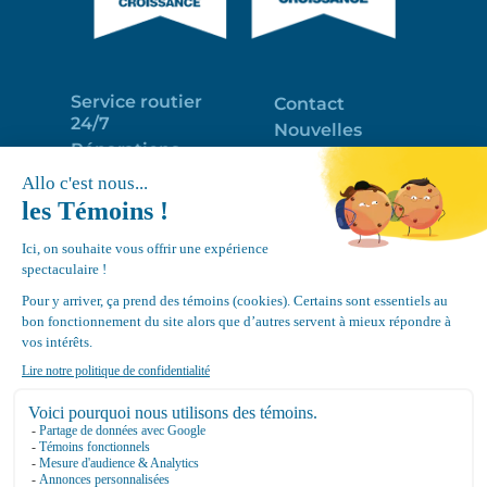
Service routier
Contact
24/7
Nouvelles
Réparations
Portail clients
Programme
Emploi
d’entretien
EN
Déneigement
Politique de
de toits
confidentialité
Équipements
Google
Review
4.7