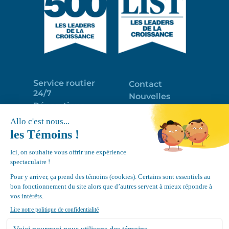
Service routier
Contact
24/7
Nouvelles
Réparations
Portail clients
Programme
Emploi
d’entretien
EN
Déneigement
Politique de
de toits
confidentialité
Équipements
Google
Review