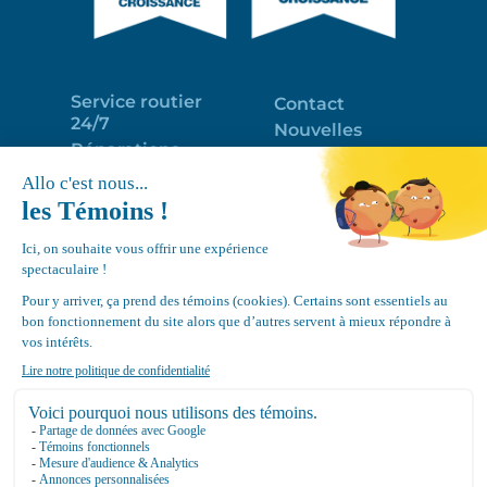
Service routier
Contact
24/7
Nouvelles
Réparations
Portail clients
Programme
Emploi
d’entretien
EN
Déneigement
Politique de
de toits
confidentialité
Équipements
Google
Review
4.7